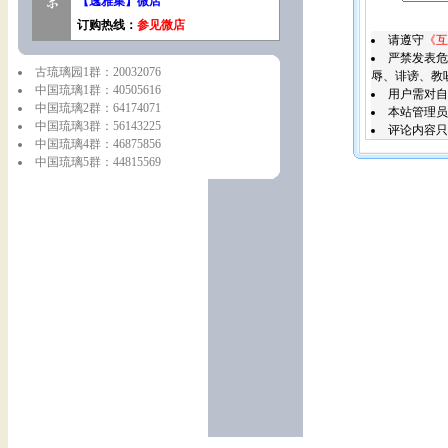
【逸雅集】微店
订购热线：
参见微店
请遵守
《互
严禁发表危
古琉璃园1群：20032076
辱、诽谤、教
中国琉璃1群：40505616
用户需对自
中国琉璃2群：64174071
本站管理员
中国琉璃3群：56143225
评论内容只
中国琉璃4群：46875856
中国琉璃5群：44815569