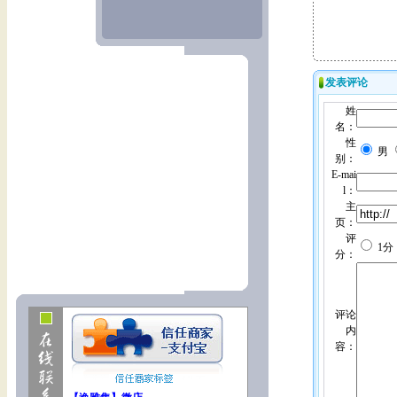
发表评论
姓
名：
性
男
别：
E-mai
l：
主
页：
评
1分
分：
评论
内
容：