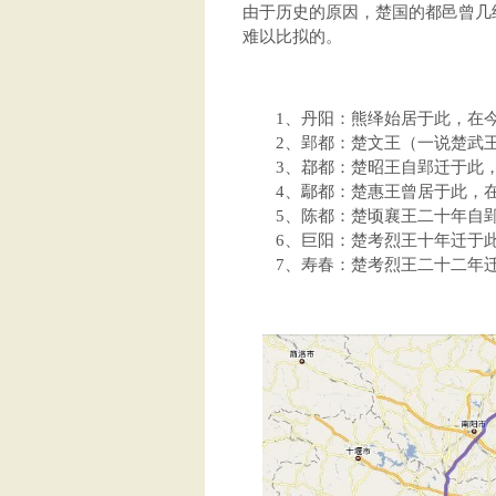
由于历史的原因，楚国的都邑曾几
难以比拟的。
1、丹阳：熊绎始居于此，在今湖
2、郢都：楚文王（一说楚武王）
3、鄀都：楚昭王自郢迁于此，在
4、鄢都：楚惠王曾居于此，在今
5、陈都：楚顷襄王二十年自郢迁
6、巨阳：楚考烈王十年迁于此，
7、寿春：楚考烈王二十二年迁于