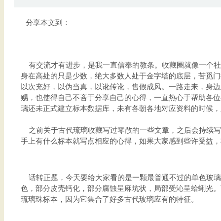
分享本文到：
有交流才有进步，是我一直信奉的教条。收藏圈就像一个社
身在高处的只是少数，绝大多数人处于金字塔的底层，苦觅门
以次充好，以伪当真，以讹传讹，售假成风。一路走来，身边
赐，也使得自己不吝于分享自己的心得，一直热心于帮助各位
璃还未正式建立标本数据库，未有各朝各地对应资料的时候，
之前关于古代琉璃收藏写过零散的一些文章，之后会持续写
手上有什么标本就写点相应的心得，如果大家感到些许受益，
话转正题，今天要给大家看的是一颗最普通不过的单色玻璃扁
色，部分皮壳钙化，部分腐蚀呈麻坑状，局部受沁呈蛤蜊光。
琉璃珠标本，因为它集合了好多古代玻璃应有的特征。