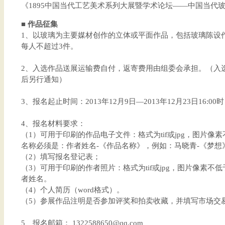
《1895中国当代工艺美术系列大展暨学术论坛——中国当代
■ 作品征集
1、以玻璃为主要媒材创作的立体或平面作品，包括玻璃陈设
每人不超过3件。
2、入选作品送展运输费自付，返寄费用由组委会承担。（入
后另行通知）
3、报名起止时间：2013年12月9日—2013年12月23日16:00时
4、报名材料要求：
（1）可用于印刷的作品电子文件：格式为tif或jpg，图片像素
名称必须是：作者姓名-《作品名称》，例如：马晓青-《梦想
（2）填写报名登记表；
（3）可用于印刷的作者照片：格式为tif或jpg，图片像素不低
者姓名。
（4）个人简历（word格式）。
（5）参展作品注明是否参加评奖和拍卖收藏，并填写市场交
5、报名邮箱： 1322588650@qq.com