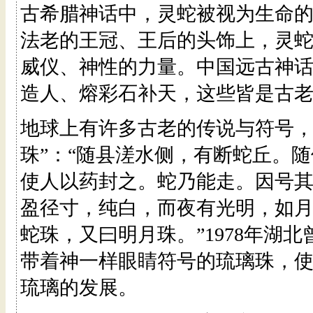
古希腊神话中，灵蛇被视为生命的
法老的王冠、王后的头饰上，灵
威仪、神性的力量。中国远古神
造人、熔彩石补天，这些皆是古
地球上有许多古老的传说与符号，
珠”：“随县溠水侧，有断蛇丘。
使人以药封之。蛇乃能走。因号其
盈径寸，纯白，而夜有光明，如
蛇珠，又曰明月珠。”1978年湖
带着神一样眼睛符号的琉璃珠，
琉璃的发展。