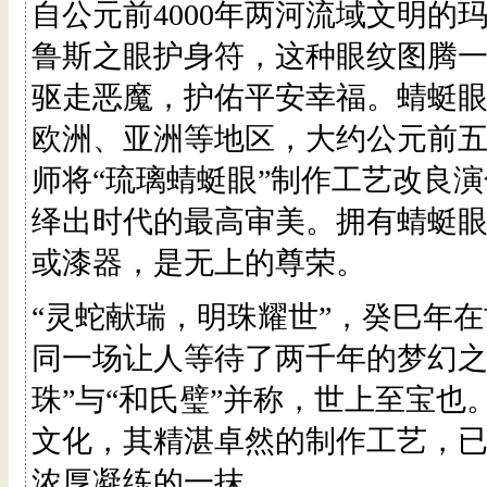
自公元前4000年两河流域文明的
鲁斯之眼护身符，这种眼纹图腾
驱走恶魔，护佑平安幸福。蜻蜓
欧洲、亚洲等地区，大约公元前
师将“琉璃蜻蜓眼”制作工艺改良
绎出时代的最高审美。拥有蜻蜓
或漆器，是无上的尊荣。
“灵蛇献瑞，明珠耀世”，癸巳年
同一场让人等待了两千年的梦幻之
珠”与“和氏璧”并称，世上至宝
文化，其精湛卓然的制作工艺，
浓厚凝练的一抹。