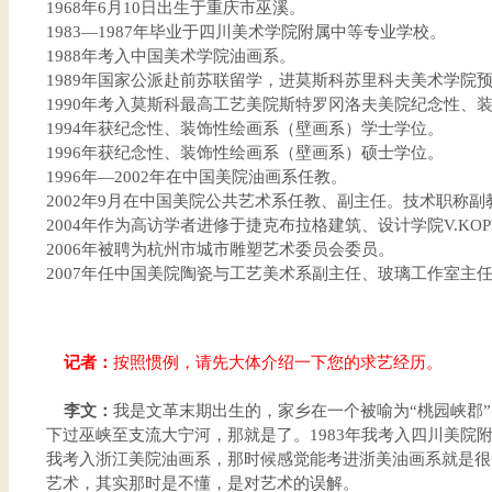
1968年6月10日出生于重庆市巫溪。
1983—1987年毕业于四川美术学院附属中等专业学校。
1988年考入中国美术学院油画系。
1989年国家公派赴前苏联留学，进莫斯科苏里科夫美术学院
1990年考入莫斯科最高工艺美院斯特罗冈洛夫美院纪念性、
1994年获纪念性、装饰性绘画系（壁画系）学士学位。
1996年获纪念性、装饰性绘画系（壁画系）硕士学位。
1996年—2002年在中国美院油画系任教。
2002年9月在中国美院公共艺术系任教、副主任。技术职称副
2004年作为高访学者进修于捷克布拉格建筑、设计学院V.KOP
2006年被聘为杭州市城市雕塑艺术委员会委员。
2007年任中国美院陶瓷与工艺美术系副主任、玻璃工作室主
记者：
按照惯例，请先大体介绍一下您的求艺经历。
李文：
我是文革末期出生的，家乡在一个被喻为“桃园峡郡
下过巫峡至支流大宁河，那就是了。1983年我考入四川美院附
我考入浙江美院油画系，那时候感觉能考进浙美油画系就是很
艺术，其实那时是不懂，是对艺术的误解。