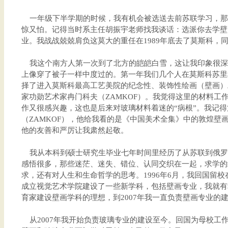
一年级下半学期的时候，我有机会被选送去前苏联学习，那
惊又怕。记得当时系主任胡振宇老师找我谈话：选派你去学壁
业。我战战兢兢肩负这莫大的重任在1989年底去了莫斯科，
我这个南方人第一次到了北方的皑皑白雪，这让我印象很深
上像穿了被子一样中度过的。第一年我们几个人在莫斯科苏里
择了进入莫斯科最高工艺美院的纪念性、装饰性绘画（壁画）
家功勋艺术家冉门科夫（ZAMKOF）。我觉得这里的材料工
作又很感兴趣，这也是后来对玻璃材料着迷的“病根”。我记
（ZAMKOF），他给我看的是《中国美术全集》中的敦煌壁
他的友善和严厉让我肃然起敬。
我从本科到硕士研究生毕业七年时间里经历了从苏联到俄罗斯
感悟很多，那些迷茫、迷失、错位、认同交织在一起，求学的
求，还有对人生和生命哲学的思考。1996年6月，我回国留校
成立视觉艺术学院建设了一些新学科，包括壁画专业，我就有
育家建设壁画学科的理想，到2007年我一直负责壁画专业的
从2007年我开始负责玻璃专业的建设至今。回国为母校工作