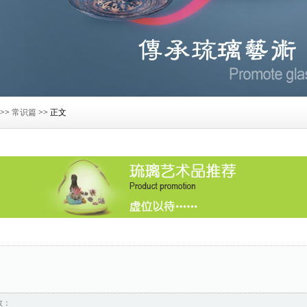
>>
常识篇
>> 正文
数：