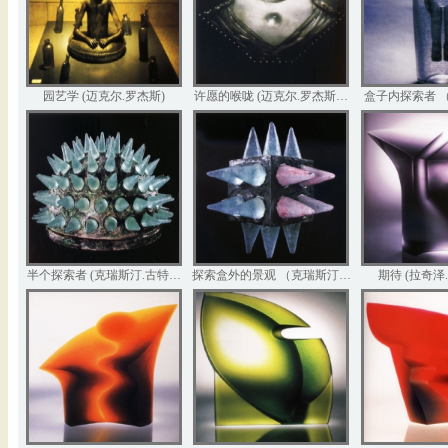
园艺学 (迈克尔.罗杰斯)
许愿的喉咙 (迈克尔.罗杰斯…
盒子内探索者 
半个探索者 (克瑞斯汀.古特…
探索盒外的景观 （克瑞斯汀…
期待 (拉奇泽