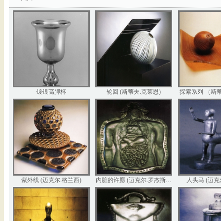
镀银高脚杯
轮回 (斯蒂夫.克莱恩)
探索系列 （斯
紫外线 (迈克尔.格兰西)
内脏的许愿 (迈克尔.罗杰斯…
人头马 (迈克