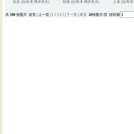
怡乐 (拉奇泽.博伊杰夫)
转换 (拉奇泽.博伊杰夫)
人体 (拉奇泽
共
100
张图片 首页 | 上一页 |
1
2
3
4
5
|
下一页
|
尾页
20
张图片/页 转到第