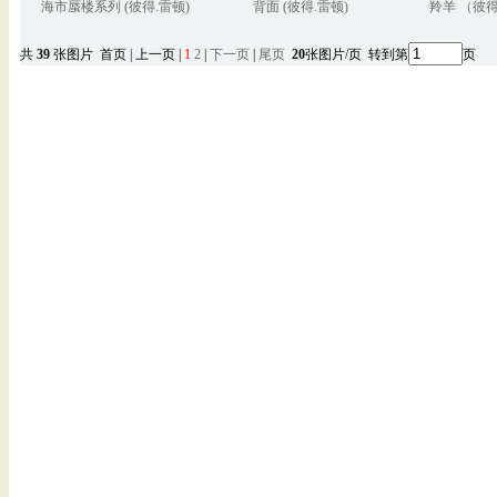
海市蜃楼系列 (彼得.雷顿)
背面 (彼得.雷顿)
羚羊 （彼
共
39
张图片 首页 | 上一页 |
1
2
|
下一页
|
尾页
20
张图片/页 转到第
页