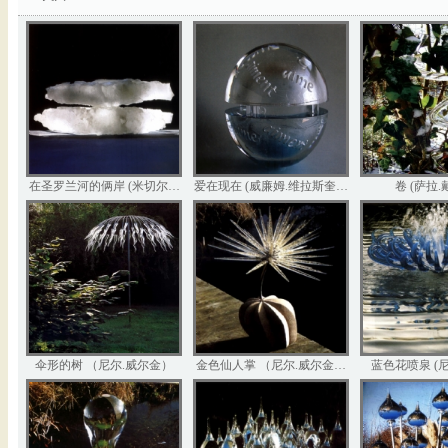
在圣罗兰河的俩岸 (米切尔…
爱在现在 (威廉姆.维拉斯奎…
卷 (萨拉.
伞形的树 （尼尔.威尔金）
金色仙人掌 （尼尔.威尔金…
蓝色花喷泉 (尼