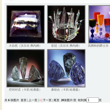
大自然（沃尔夫.弗内姆）
皇冠（沃尔夫.弗内姆）
高脚杯的爵士乐
空间对话（卡莉.哈康森）
巢组合（卡莉.哈康森）
共
6
张图片 首页 | 上一页 |
1
| 下一页 | 尾页
20
张图片/页 转到第
页