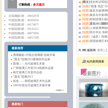
[图文]
清史料证明琉
订购热线：
参见微店
[组图]
“相逢·琉恋”2
[组图]
秦皇岛玻璃博
[组图]
秦皇岛市玻璃
古琉璃园1群：20032076
[组图]
窑制琉璃主题
中国琉璃1群：40505616
[组图]
直击2012国
中国琉璃2群：64174071
[组图]
上海玻璃博物
中国琉璃3群：56143225
[组图]
明月华光 耳
中国琉璃4群：46875856
[组图]
《诚意》琉璃
中国琉璃5群：44815569
[组图]
美国玻璃艺术
最新推荐
共
392
篇新闻
首页
|
上
漓璃魅影-中国古琉璃展 桂林开幕
“遇见”琉璃2014暑期班作品展
站内新闻搜索
新潮——当代玻璃艺术展
广师玻璃工作室2014热熔作品展
南艺玻璃工作室作品选
“遇见”琉璃2013
筑造——韩熙玻璃艺术作品展
1895中国当代玻璃艺术展开幕
最新热门