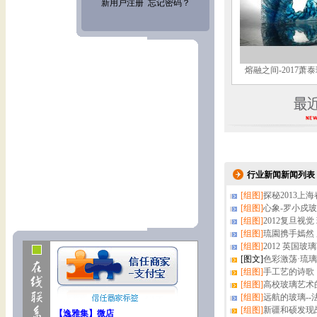
熔融之间-2017萧
行业新闻新闻列表
[组图]
探秘2013上
[组图]
心象-罗小戍
[组图]
2012复旦视
[组图]
琉園携手嫣然
[组图]
2012 英国
[图文]
色彩激荡·琉璃19
[组图]
手工艺的诗歌
[组图]
高校玻璃艺术
[组图]
远航的玻璃-
[组图]
新疆和硕发现
【逸雅集】微店