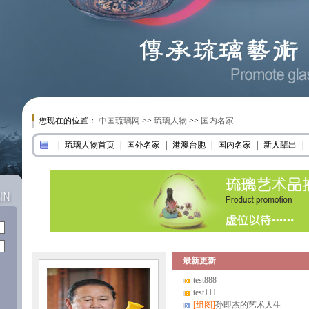
您现在的位置：
中国琉璃网
>>
琉璃人物
>>
国内名家
|
琉璃人物首页
|
国外名家
|
港澳台胞
|
国内名家
|
新人辈出
|
最新更新
test888
test111
[组图]
孙即杰的艺术人生