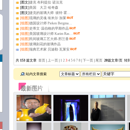
[图文]
捷克 布利提拉·诺法克
[图文]
美国 大卫·哈奇森
[图文]
捷克的玻璃大师 彼特·霍…
[组图]
琉璃的灵魂 埃米尔·加莱
[组图]
德国设计师 Pieken Bergma…
[组图]
史蒂文·温伯格的早期作品
[组图]
美国玻璃设计师 Karim Ras…
[组图]
民间玻璃工艺大师-邢兰香
[组图]
玻璃刻花的玻璃作品
[组图]
瑞典艺术家 贝迪勒·瓦莱安
共
153
篇文章
首页
|
上一页
|
1
2
3
4
5
6
7
8
|
下一页
|
尾页
20
篇文章/页 转
站内文章搜索