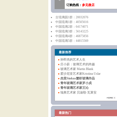
订购热线：
参见微店
古琉璃园1群：20032076
中国琉璃1群：40505616
中国琉璃2群：64174071
中国琉璃3群：56143225
中国琉璃4群：46875856
中国琉璃5群：44815569
最新推荐
孙即杰的艺术人生
庄小蔚：玻璃艺术的跨越
玻璃艺术家 Martin Blank
爱沙尼亚艺术家Kristiina Uslar
杰里Sinkus蟹虾玻璃作品
青年玻璃艺术家罗小戍
青年玻璃艺术家王沁
瑞典艺术家 贝迪勒·瓦莱安
最新热门