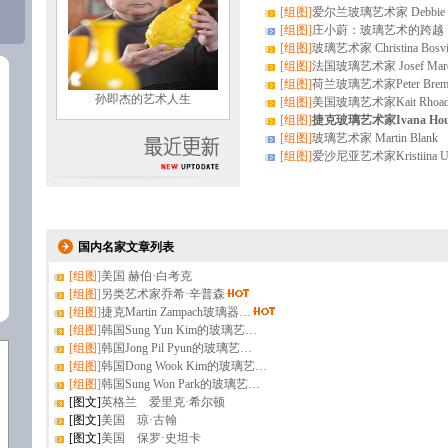
[组图]
爱尔兰玻璃艺术家 Debbie 
[组图]
庄小蔚：玻璃艺术的跨越
[组图]
玻璃艺术家 Christina Bosvil
[组图]
法国玻璃艺术家 Josef Mar
[组图]
荷兰玻璃艺术家Peter Breme
孙即杰的艺术人生
[组图]
美国玻璃艺术家Kait Rhoad
[组图]
捷克玻璃艺术家Ivana Hous
[组图]
玻璃艺术家 Martin Blank
[组图]
爱沙尼亚艺术家Kristiina Us
国内名家文章列表
[组图]
美国 赫伯·白考克
[组图]
另类艺术家乔希·辛普森
[组图]
捷克Martin Zampach玻璃器…
[组图]
韩国Sung Yun Kim的玻璃艺…
[组图]
韩国Jong Pil Pyun的玻璃艺…
[组图]
韩国Dong Wook Kim的玻璃艺…
[组图]
韩国Sung Won Park的玻璃艺…
[图文]
英格兰 爱里克·希尔顿
[图文]
美国 琼·古翰
[图文]
美国 保罗·史坦卡