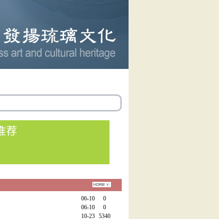
06-10
0
06-10
0
10-23
5340