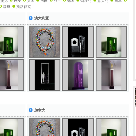
捷克
丹麦
英国
法国
芬兰
德国
匈牙利
意大利
日本
瑞典
斯洛伐克
澳大利亚
加拿大