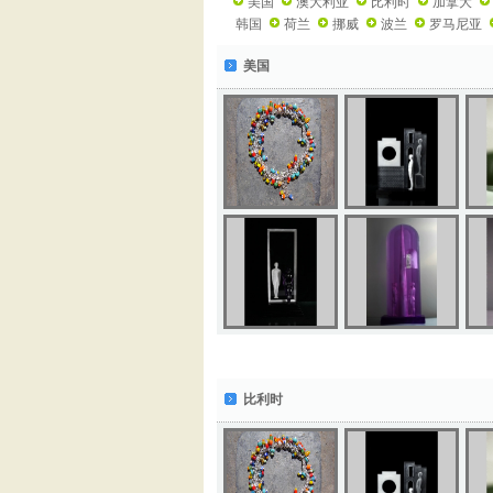
美国
澳大利亚
比利时
加拿大
韩国
荷兰
挪威
波兰
罗马尼亚
美国
比利时