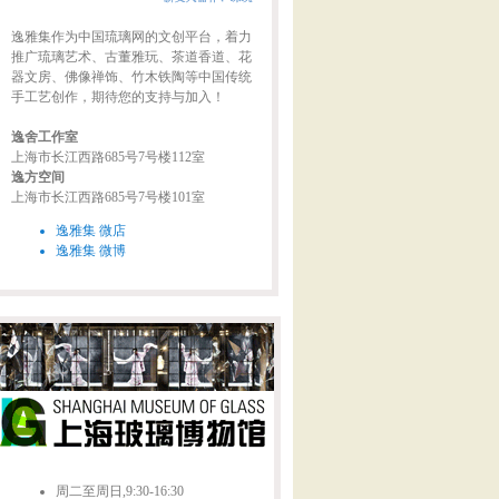
逸雅集作为中国琉璃网的文创平台，着力
推广琉璃艺术、古董雅玩、茶道香道、花
器文房、佛像禅饰、竹木铁陶等中国传统
手工艺创作，期待您的支持与加入！
逸舍工作室
上海市长江西路685号7号楼112室
逸方空间
上海市长江西路685号7号楼101室
逸雅集 微店
逸雅集 微博
周二至周日,9:30-16:30