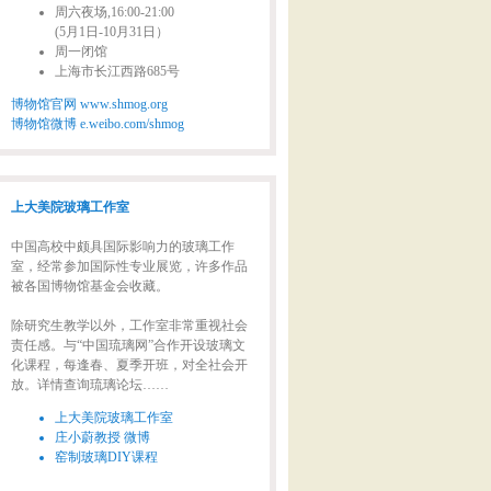
周六夜场,16:00-21:00
(5月1日-10月31日）
周一闭馆
上海市长江西路685号
博物馆官网 www.shmog.org
博物馆微博 e.weibo.com/shmog
上大美院玻璃工作室
中国高校中颇具国际影响力的玻璃工作
室，经常参加国际性专业展览，许多作品
被各国博物馆基金会收藏。
除研究生教学以外，工作室非常重视社会
责任感。与“中国琉璃网”合作开设玻璃文
化课程，每逢春、夏季开班，对全社会开
放。详情查询琉璃论坛……
上大美院玻璃工作室
庄小蔚教授 微博
窑制玻璃DIY课程