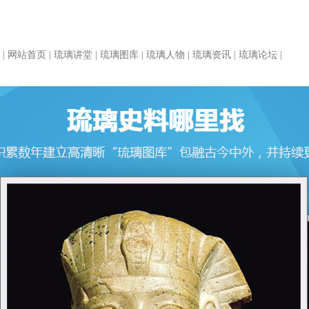
|
网站首页
|
琉璃讲堂
|
琉璃图库
|
琉璃人物
|
琉璃资讯
|
琉璃论坛
|