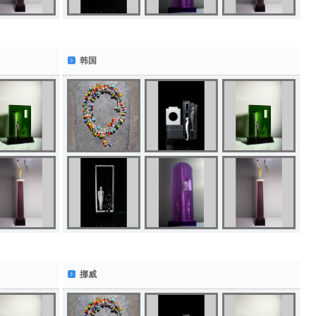
韩国
挪威